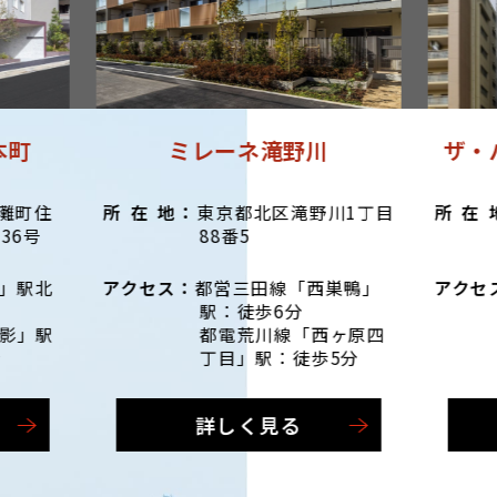
本町
ミレーネ滝野川
ザ・
灘町住
東京都北区滝野川1丁目
36号
88番5
吉」駅北
都営三田線「西巣鴨」
駅：徒歩6分
影」駅
都電荒川線「西ヶ原四
分
丁目」駅：徒歩5分
詳しく見る