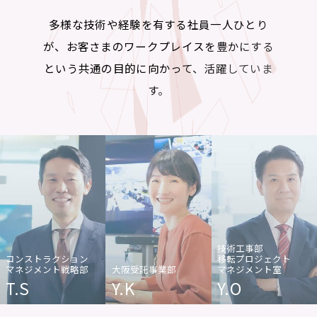
多様な技術や経験を有する社員一人ひとり
が、お客さまのワークプレイスを豊かにする
という共通の目的に向かって、活躍していま
す。
技術工事部
コンストラクション
移転プロジェクト
マネジメント戦略部
大阪受託事業部
マネジメント室
T.S
Y.K
Y.O